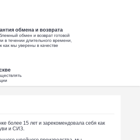
антия обмена и возврата
блемный обмен и возврат готовой
и в течении длительного времени,
к как мы уверены в качестве
скве
уществлять
кции
е более 15 лет и зарекомендовала себя как
уви и СИЗ.
енного швейного производства, мы