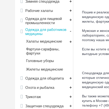
+
Зимняя спецодежда
+
Рабочие халаты
Пошив и реализа
медицинскую оде
Одежда для пищевой
+
жилеты, фартуки
промышленности
Одежда для работников
-
Мужская и женс
медицины
лабораториях, с
поэтому наша ме
Халаты медицинские
+
Фартуки-сарафаны,
Если вы хотите 
фартуки
выгодные услови
Головные уборы
Жилеты медицинские
Спецодежда для 
которые отлично
+
Одежда для общепита
медицинскую оде
медицинский кос
+
Охота и рыбалка
Вы также может
+
Трикотаж
купить в Москве
телефону +7 (49
+
Защитная спецодежда