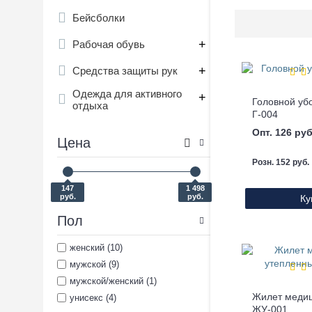
Бейсболки
+
Рабочая обувь
+
Средства защиты рук
Одежда для активного
+
Головной уб
отдыха
Г-004
Опт. 126 руб
Цена
Розн. 152 руб.
147
1 498
руб.
руб.
Ку
Пол
женский (10)
мужской (9)
мужской/женский (1)
унисекс (4)
ЖУ-001