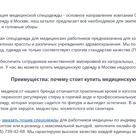
ция медицинской спецодежды - основное направление компании ОО
жду в Москве, наш каталог предлагает всё необходимое для экип
 и головные уборы.
кая спецодежда для медицинских работников предназначена для к
алонах красоты и различных учреждениях здравоохранения. Мы по
д. одежда не только соответствует строгим стандартам качества (
обеспечить сотрудников качественной экипировкой из натуральных
я. У нас вы можете купить медицинскую одежду в Москве недорого
Преимущества: почему стоит купить медицинскую 
медиков от нашего бренда отличается практичным кроем и изготов
 переносят регулярную стирку в горячей воде и профессиональн
жду, которая хорошо садится по фигуре и выглядит эстетично. В 
тюм для хирурга, медсестры, косметолога или санитара.
е
заказать пошив спецодежды
для работников медицины по индиви
 оптом или в розницу с максимальной выгодой, заполните онлайн-
5) 739-42-68. Мы гарантируем высокое качество каждой единицы м