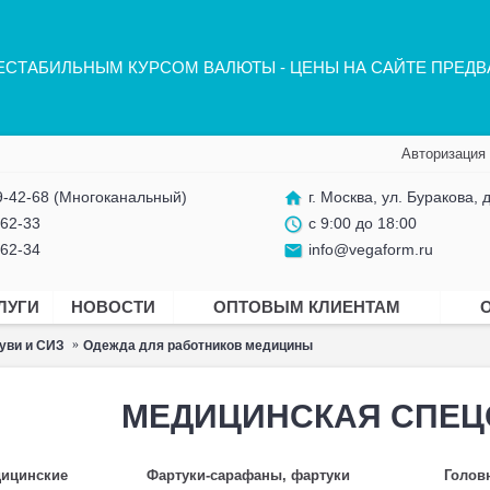
НЕСТАБИЛЬНЫМ КУРСОМ ВАЛЮТЫ - ЦЕНЫ НА САЙТЕ ПРЕД
Авторизация
home
9-42-68
(Многоканальный)
г. Москва, ул. Буракова, д
access_time
-62-33
с 9:00 до 18:00
email
-62-34
info@vegaform.ru
ЛУГИ
НОВОСТИ
ОПТОВЫМ КЛИЕНТАМ
уви и СИЗ
Одежда для работников медицины
МЕДИЦИНСКАЯ СПЕ
дицинские
Фартуки-сарафаны, фартуки
Голов