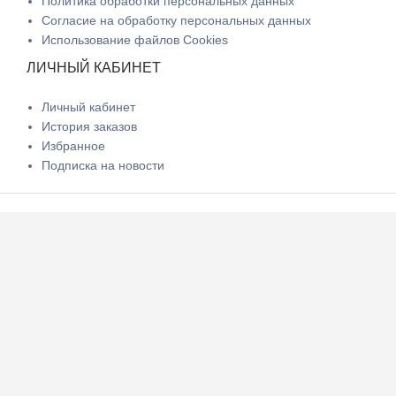
Политика обработки персональных данных
Согласие на обработку персональных данных
Использование файлов Cookies
ЛИЧНЫЙ КАБИНЕТ
Личный кабинет
История заказов
Избранное
Подписка на новости
СПЕЦОДЕЖДА, РАБОЧАЯ ОБУВЬ, СИЗ
Напишите нам
+7 (495) 739-42-68
(Многоканальный)
8 (925) 800-62-33
8 (925) 800-62-34