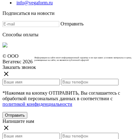
info@vegaform.ru
Подписаться на новости
Отправить
Cпособы оплаты
© ООО
Информация на сайте несет информационный характер и ни при каких условиях материалы и цены,
Вегатекс 2026
размещенные на сайте, не являются публичной офертой
Заказать звонок
close
*Нажимая на кнопку ОТПРАВИТЬ, Вы соглашаетесь с
обработкой персональных данных в соответствии с
политикой конфиденциальности
Отправить
Напишите нам
close