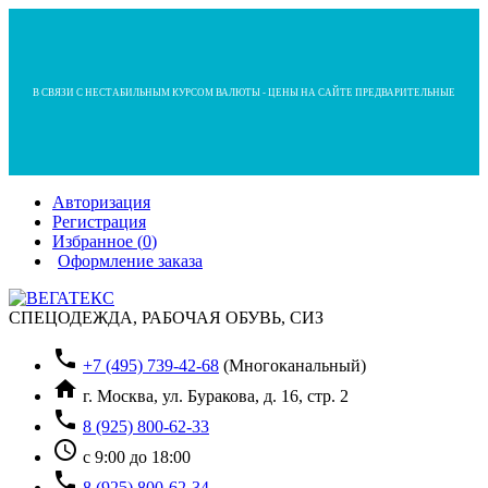
В СВЯЗИ С НЕСТАБИЛЬНЫМ КУРСОМ ВАЛЮТЫ - ЦЕНЫ НА САЙТЕ ПРЕДВАРИТЕЛЬНЫЕ
Авторизация
Регистрация
Избранное (
0
)
Оформление заказа
СПЕЦОДЕЖДА, РАБОЧАЯ ОБУВЬ, СИЗ
phone
+7 (495) 739-42-68
(Многоканальный)
home
г. Москва, ул. Буракова, д. 16, стр. 2
phone
8 (925) 800-62-33
access_time
с 9:00 до 18:00
phone
8 (925) 800-62-34