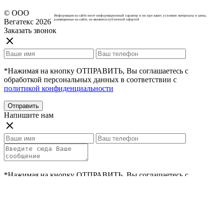
© ООО
Информация на сайте несет информационный характер и ни при каких условиях материалы и цены,
Вегатекс 2026
размещенные на сайте, не являются публичной офертой
Заказать звонок
close
*Нажимая на кнопку ОТПРАВИТЬ, Вы соглашаетесь с
обработкой персональных данных в соответствии с
политикой конфиденциальности
Отправить
Напишите нам
close
*Нажимая на кнопку ОТПРАВИТЬ, Вы соглашаетесь с
обработкой персональных данных в соответствии с
политикой конфиденциальности
Отправить