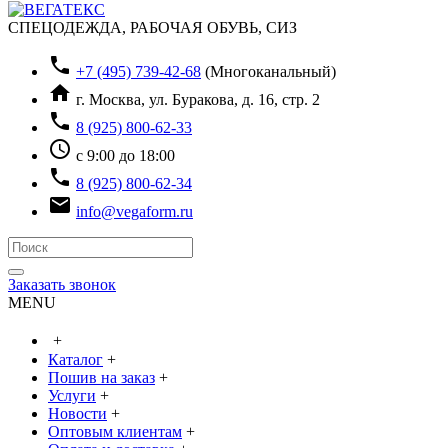
СПЕЦОДЕЖДА, РАБОЧАЯ ОБУВЬ, СИЗ
phone
+7 (495) 739-42-68
(Многоканальный)
home
г. Москва, ул. Буракова, д. 16, стр. 2
phone
8 (925) 800-62-33
access_time
с 9:00 до 18:00
phone
8 (925) 800-62-34
email
info@vegaform.ru
Заказать звонок
MENU
+
Каталог
+
Пошив на заказ
+
Услуги
+
Новости
+
Оптовым клиентам
+