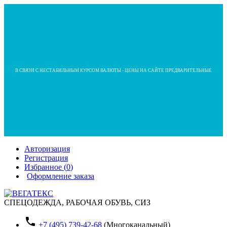
В СВЯЗИ С НЕСТАБИЛЬНЫМ КУРСОМ ВАЛЮТЫ - ЦЕНЫ НА САЙТЕ ПРЕДВАРИТЕЛЬНЫЕ
Авторизация
Регистрация
Избранное (
0
)
Оформление заказа
СПЕЦОДЕЖДА, РАБОЧАЯ ОБУВЬ, СИЗ
phone
+7 (495) 739-42-68
(Многоканальный)