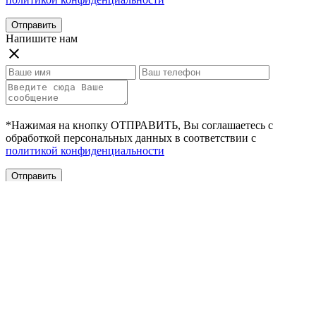
Отправить
Напишите нам
close
*Нажимая на кнопку ОТПРАВИТЬ, Вы соглашаетесь с
обработкой персональных данных в соответствии с
политикой конфиденциальности
Отправить
Отправить заявку
close
*Нажимая на кнопку ОТПРАВИТЬ, Вы соглашаетесь с
обработкой персональных данных в соответствии с
политикой конфиденциальности