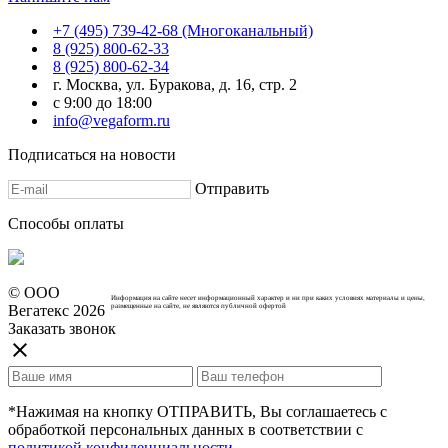
+7 (495) 739-42-68 (Многоканальный)
8 (925) 800-62-33
8 (925) 800-62-34
г. Москва, ул. Буракова, д. 16, стр. 2
с 9:00 до 18:00
info@vegaform.ru
Подписаться на новости
Отправить
Cпособы оплаты
© ООО
Информация на сайте несет информационный характер и ни при каких условиях материалы и цены,
Вегатекс 2026
размещенные на сайте, не являются публичной офертой
Заказать звонок
close
*Нажимая на кнопку ОТПРАВИТЬ, Вы соглашаетесь с
обработкой персональных данных в соответствии с
политикой конфиденциальности