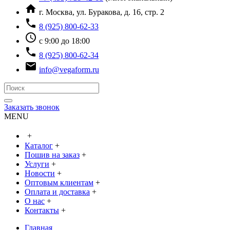
home
г. Москва, ул. Буракова, д. 16, стр. 2
phone
8 (925) 800-62-33
access_time
с 9:00 до 18:00
phone
8 (925) 800-62-34
email
info@vegaform.ru
Заказать звонок
MENU
+
Каталог
+
Пошив на заказ
+
Услуги
+
Новости
+
Оптовым клиентам
+
Оплата и доставка
+
О нас
+
Контакты
+
Главная