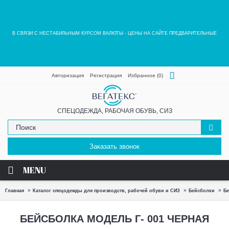
В СВЯЗИ С НЕСТАБИЛЬНЫМ КУРСОМ ВАЛЮТЫ - ЦЕНЫ НА САЙТЕ ПРЕДВАРИТЕЛЬНЫЕ
Авторизация
Регистрация
Избранное (
0
)
СПЕЦОДЕЖДА, РАБОЧАЯ ОБУВЬ, СИЗ
Заказать звонок
MENU
Главная
Каталог спецодежды для производств, рабочей обуви и СИЗ
Бейсболки
Бе
БЕЙСБОЛКА МОДЕЛЬ Г- 001 ЧЕРНАЯ