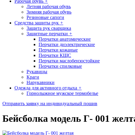
Рабочая обувь
+
Летняя рабочая обувь
Зимняя рабочая обувь
Резиновые сапоги
Средства защиты рук
+
Защита рук сварщика
Защитные перчатки
+
Перчатки анатомические
Перчатки диэлектрические
Перчатки кожаные
Перчатки КЩС
Перчатки маслобензостойкие
Перчатки спилковые
Рукавицы
Краги
Нарукавники
Одежда для активного отдыха
+
Горнолыжное мужское термобелье
Отправить заявку на индивидуальный пошив
Бейсболка модель Г- 001 желт