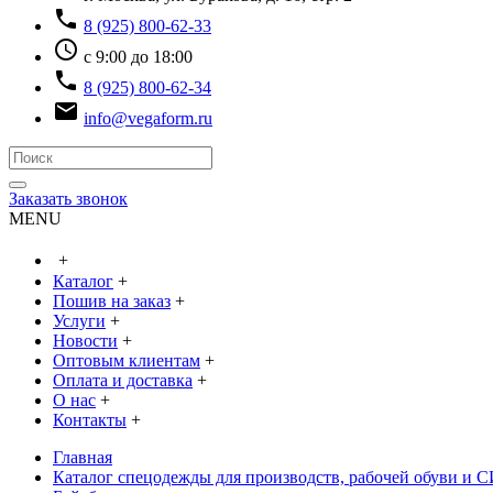
phone
8 (925) 800-62-33
access_time
с 9:00 до 18:00
phone
8 (925) 800-62-34
email
info@vegaform.ru
Заказать звонок
MENU
+
Каталог
+
Пошив на заказ
+
Услуги
+
Новости
+
Оптовым клиентам
+
Оплата и доставка
+
О нас
+
Контакты
+
Главная
Каталог спецодежды для производств, рабочей обуви и 