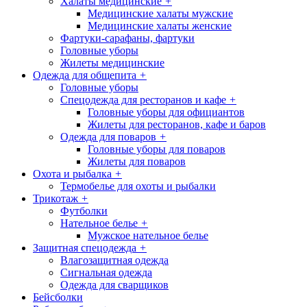
Халаты медицинские
+
Медицинские халаты мужские
Медицинские халаты женские
Фартуки-сарафаны, фартуки
Головные уборы
Жилеты медицинские
Одежда для общепита
+
Головные уборы
Спецодежда для ресторанов и кафе
+
Головные уборы для официантов
Жилеты для ресторанов, кафе и баров
Одежда для поваров
+
Головные уборы для поваров
Жилеты для поваров
Охота и рыбалка
+
Термобелье для охоты и рыбалки
Трикотаж
+
Футболки
Нательное белье
+
Мужское нательное белье
Защитная спецодежда
+
Влагозащитная одежда
Сигнальная одежда
Одежда для сварщиков
Бейсболки