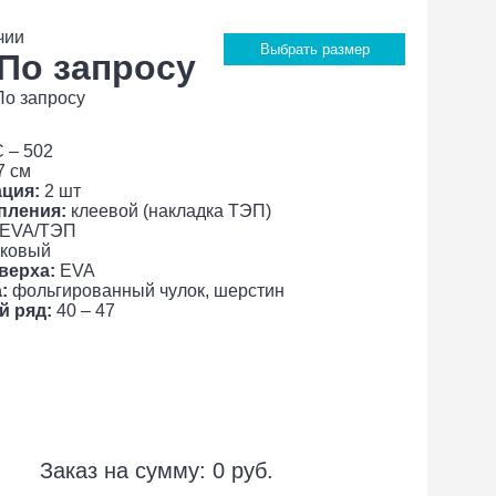
чии
Выбрать размер
 По запросу
По запросу
 – 502
7 см
ция:
2 шт
пления:
клеевой (накладка ТЭП)
EVA/ТЭП
ковый
верха:
EVA
:
фольгированный чулок, шерстин
й ряд:
40 – 47
Заказ на сумму:
0
руб.