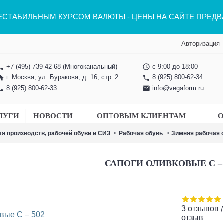
НЕСТАБИЛЬНЫМ КУРСОМ ВАЛЮТЫ - ЦЕНЫ НА САЙТЕ ПРЕД
Авторизация
+7 (495) 739-42-68
(Многоканальный)
с 9:00 до 18:00
one
access_time
г. Москва, ул. Буракова, д. 16, стр. 2
8 (925) 800-62-34
ome
phone
8 (925) 800-62-33
info@vegaform.ru
one
email
ЛУГИ
НОВОСТИ
ОПТОВЫМ КЛИЕНТАМ
О
я производств, рабочей обуви и СИЗ
Рабочая обувь
Зимняя рабочая 
САПОГИ ОЛИВКОВЫЕ С – 
3 отзывов
отзыв