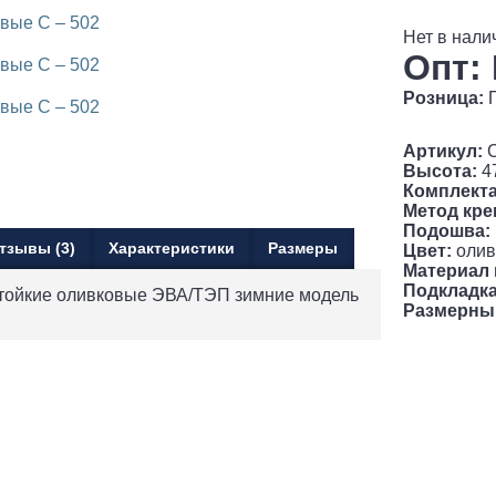
Нет в нали
Опт:
Розница:
Артикул:
С
Высота:
4
Комплекта
Метод кре
Подошва:
тзывы (3)
Характеристики
Размеры
Цвет:
олив
Материал 
Подкладка
тойкие оливковые ЭВА/ТЭП зимние модель
Размерны