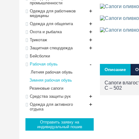
промышленности
+
Одежда для работников
медицины
+
Одежда для общепита
+
Охота и рыбалка
+
Трикотаж
+
Защитная спецодежда
Бейсболки
-
Рабочая обувь
Описание
О
Летняя рабочая обувь
Зимняя рабочая обувь
Сапоги влагос
С – 502
Резиновые сапоги
+
Средства защиты рук
+
Одежда для активного
отдыха
Отправить заявку на
индивидуальный пошив