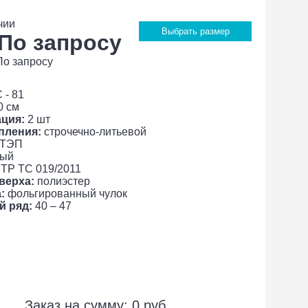
чии
Выбрать размер
 По запросу
По запросу
 - 81
0 см
ция:
2 шт
пления:
строчечно-литьевой
ТЭП
ый
ТР ТС 019/2011
верха:
полиэстер
:
фольгированный чулок
й ряд:
40 – 47
Заказ на сумму:
0
руб.