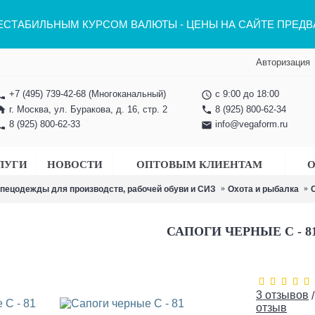
НЕСТАБИЛЬНЫМ КУРСОМ ВАЛЮТЫ - ЦЕНЫ НА САЙТЕ ПРЕД
Авторизация
+7 (495) 739-42-68
(Многоканальный)
с 9:00 до 18:00
one
access_time
г. Москва, ул. Буракова, д. 16, стр. 2
8 (925) 800-62-34
ome
phone
8 (925) 800-62-33
info@vegaform.ru
one
email
ЛУГИ
НОВОСТИ
ОПТОВЫМ КЛИЕНТАМ
О
спецодежды для производств, рабочей обуви и СИЗ
Охота и рыбалка
С
САПОГИ ЧЕРНЫЕ С - 8
3 отзывов
отзыв