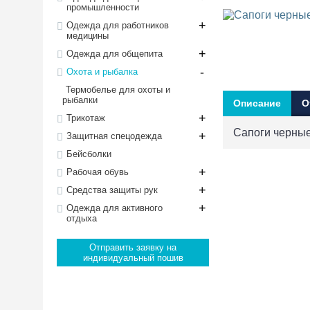
промышленности
+
Одежда для работников
медицины
+
Одежда для общепита
-
Охота и рыбалка
Термобелье для охоты и
рыбалки
Описание
О
+
Трикотаж
Сапоги черные
+
Защитная спецодежда
Бейсболки
+
Рабочая обувь
+
Средства защиты рук
+
Одежда для активного
отдыха
Отправить заявку на
индивидуальный пошив